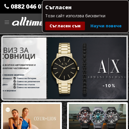
0882 046 079
Съгласен
Този сайт използва бисквитки
Прескачане
към
Съгласен съм
Научи повече
съдържанието
Моята количка
Previous
Next