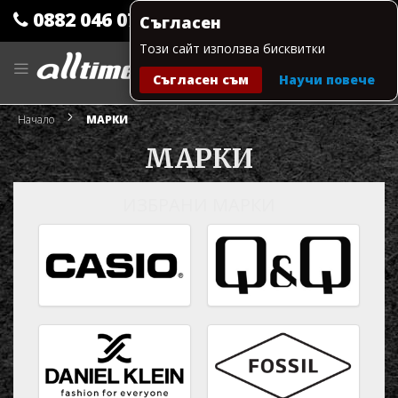
0882 046 079
Съгласен
Този сайт използва бисквитки
Прескачане
към
Съгласен съм
Научи повече
съдържанието
Моята количка
Начало
МАРКИ
МАРКИ
ИЗБРАНИ МАРКИ