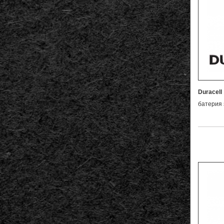
Duracell
батерия 