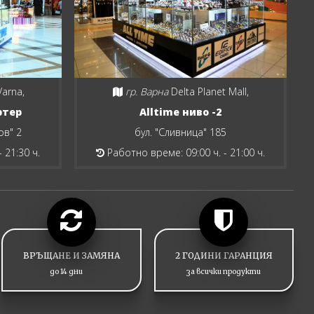
Varna,
гр. Варна
Delta Planet Mall,
ртер
Alltime ниво -2
ов" 2
бул. "Сливница" 185
 21:30 ч.
Работно време: 09:00 ч. - 21:00 ч.
ВРЪЩАНЕ И ЗАМЯНА
2 ГОДИНИ ГАРАНЦИЯ
до 14 дни
за всички продукти