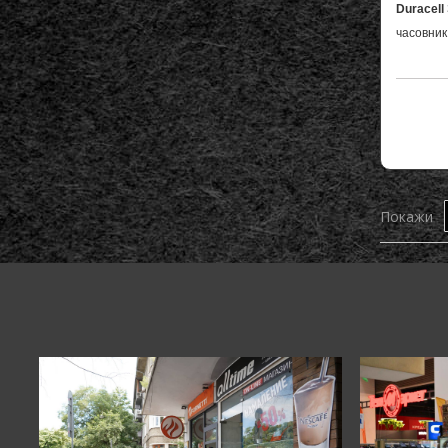
Duracell
часовник
Покажи