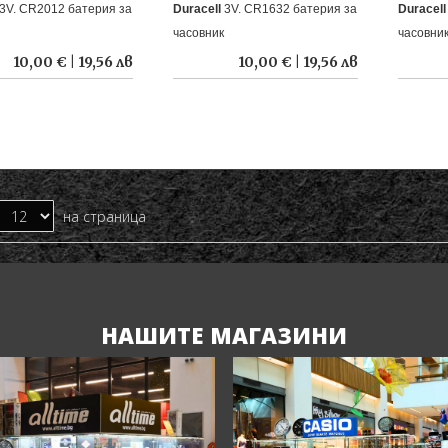
3V. CR2012 батерия за
Duracell
3V. CR1632 батерия за
Duracel
часовник
часовни
10,00 € | 19,56 лв
10,00 € | 19,56 лв
на страница
НАШИТЕ МАГАЗИНИ