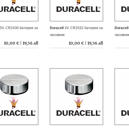
3V. CR2430 батерия за
Duracell
3V. CR2032 батерия за
Duracel
часовник
часовни
10,00 € | 19,56 лв
10,00 € | 19,56 лв