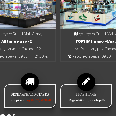
. Варна
Grand Mall Varna,
гр. Варна
Grand Mall 
Alltime ниво -2
TOPTIME ниво -0/па
"Акад. Андрей Сахаров" 2
ул. "Акад. Андрей Сахар
о време: 09:00 ч. - 21:30 ч.
Работно време: 09:30 ч. -
БЕЗПЛАТНА ДОСТАВКА
ГРАВИРАНЕ
на поръчки
над 30.67€/59.90лв
+ възможност за гравиране