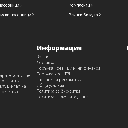
часовници
Комплекти
амски часовници
Всички бижута
Информация
За нас
Доставка
Поръчка чрез ПБ Лични финанси
Поръчка чрез TBI
оари, в който ще
Гаранция и рекламация
с различни
Общи условия
ия. Екипът на
Политика за бисквитки
 оригинален
Политика за личните данни