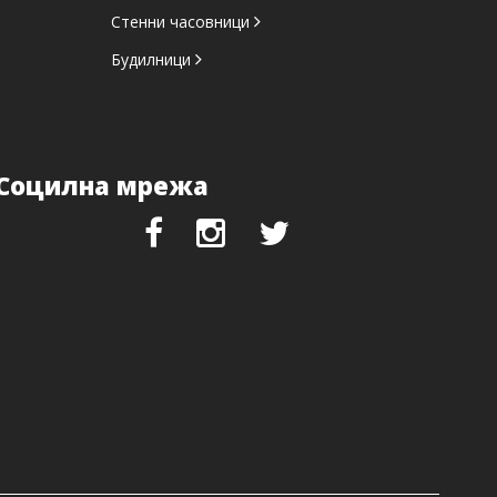
Стенни часовници
Будилници
Социлна мрежа