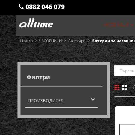
0882 046 079
Прескачане
ЧАСОВНИЦИ
към
съдържанието
Начало
ЧАСОВНИЦИ
Аксесоари
Батерии за часовни
Филтри
Решетк
Спи
Виж
като
ПРОИЗВОДИТЕЛ