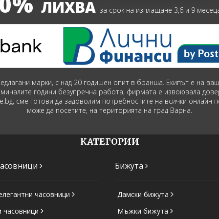
0%
ЛИХВА
за срок на изплащане 3,6 и 9 месец
предлагани марки, с над 20 годишен опит в бранша. Екипът е на в
зминалите години безупречна работа, фирмата е извоювала дове
ime.bg, сме готови да задоволим потребностите на всички онлайн 
може да посетите, на територията на град Варна.
КАТЕГОРИИ
часовници
Бижута
елегантни часовници
Дамски бижута
и часовници
Мъжки бижута