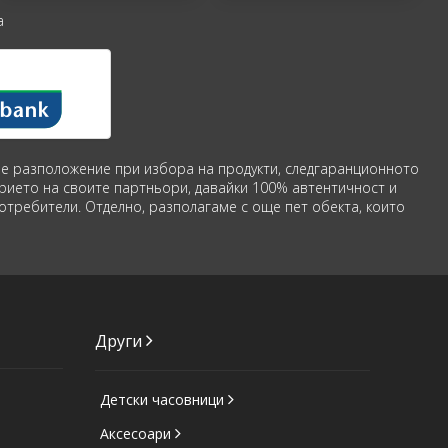
а
аше разположение при избора на продукти, следгаранционното
рието на своите партньори, давайки 100% автентичност и
потребители. Отделно, разполагаме с още пет обекта, които
Други
Детски часовници
Аксесоари