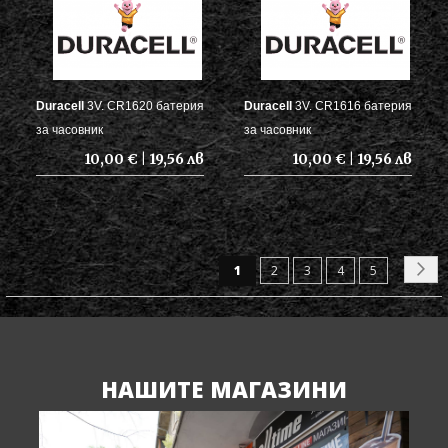
Duracell
3V. CR1620 батерия
Duracell
3V. CR1616 батерия
за часовник
за часовник
10,00 € | 19,56 лв
10,00 € | 19,56 лв
Страница
В
Ст
Страница
Страница
Страница
Страница
Сл
1
2
3
4
5
момента
четете
страница
НАШИТЕ МАГАЗИНИ