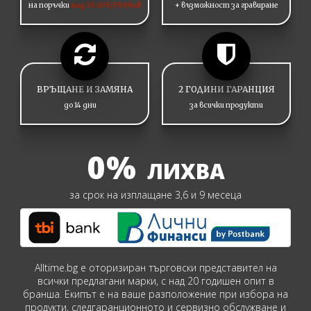
на поръчки
над 30.67€/59.90лв
+ възможност за гравиране
ВРЪЩАНЕ И ЗАМЯНА
2 ГОДИНИ ГАРАНЦИЯ
до 14 дни
за всички продукти
0%
ЛИХВА
за срок на изплащане 3,6 и 9 месеца
Alltime.bg е оторизиран търговски представител на
всички предлагани марки, с над 20 годишен опит в
бранша. Екипът е на ваше разположение при избора на
продукти, следгаранционното и сервизно обслужване и