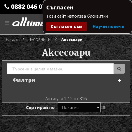
0882 046 079
Съгласен
Този сайт използва бисквитки
Прескачане
към
Съгласен съм
Научи повече
съдържанието
Моята количка
Начало
ЧАСОВНИЦИ
Аксесоари
Аксесоари
Филтри
Артикули
1
-
12
от
316
Настрой
Сортирай по
низходяща
посока