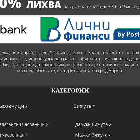
0%
ЛИХВА
за срок на изплащане 3,6 и 9 месец
предлагани марки, с над 20 годишен опит в бранша. Екипът е на в
зминалите години безупречна работа, фирмата е извоювала дове
ime.bg, сме готови да задоволим потребностите на всички онлайн 
може да посетите, на територията на град Варна.
КАТЕГОРИИ
часовници
Бижута
елегантни часовници
Дамски бижута
и часовници
Мъжки бижута