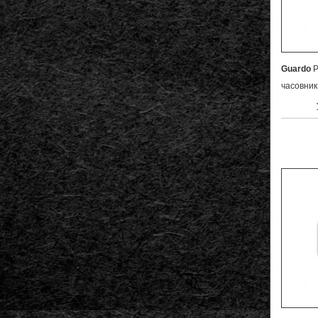
Guardo
P
часовник