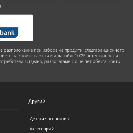
а
аше разположение при избора на продукти, следгаранционното
рието на своите партньори, давайки 100% автентичност и
потребители. Отделно, разполагаме с още пет обекта, които
Други
Детски часовници
Аксесоари