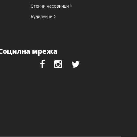
Стенни часовници
Будилници
Социлна мрежа