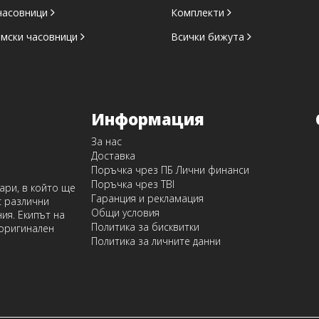
часовници
Комплекти
амски часовници
Всички бижута
Информация
За нас
Доставка
Поръчка чрез ПБ Лични финанси
Поръчка чрез TBI
оари, в който ще
Гаранция и рекламация
с различни
Общи условия
ия. Екипът на
Политика за бисквитки
 оригинален
Политика за личните данни