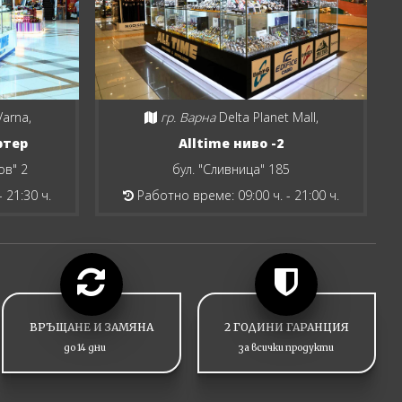
Varna,
гр. Варна
Delta Planet Mall,
ртер
Alltime ниво -2
ов" 2
бул. "Сливница" 185
 21:30 ч.
Работно време: 09:00 ч. - 21:00 ч.
ВРЪЩАНЕ И ЗАМЯНА
2 ГОДИНИ ГАРАНЦИЯ
до 14 дни
за всички продукти