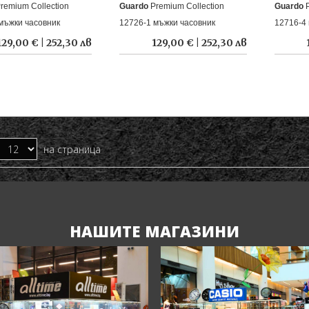
remium Collection
Guardo
Premium Collection
Guardo
мъжки часовник
12726-1 мъжки часовник
12716-4
129,00 € | 252,30 лв
129,00 € | 252,30 лв
на страница
НАШИТЕ МАГАЗИНИ