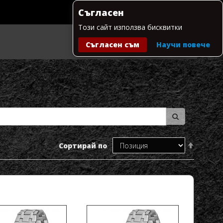
Съгласен
Този сайт използва бисквитки
Съгласен съм
Научи повече
Моята количка
Настрой
Сортирай по
низходя
посока