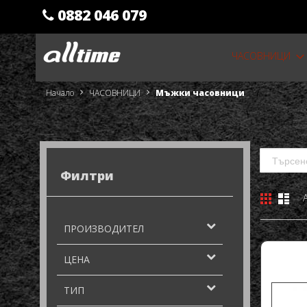
0882 046 079
Прескачане
ЧАСОВНИЦИ
към
съдържанието
Начало
ЧАСОВНИЦИ
Мъжки часовници
Филтри
Решетк
Спи
Виж
като
ПРОИЗВОДИТЕЛ
ЦЕНА
ТИП