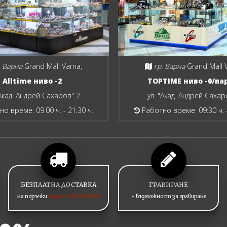
. Варна
Grand Mall Varna,
гр. Варна
Grand Mall 
Alltime ниво -2
TOPTIME ниво -0/па
"Акад. Андрей Сахаров" 2
ул. "Акад. Андрей Сахар
о време: 09:00 ч. - 21:30 ч.
Работно време: 09:30 ч. -
БЕЗПЛАТНА ДОСТАВКА
ГРАВИРАНЕ
на поръчки
над 30.67€/59.90лв
+ възможност за гравиране