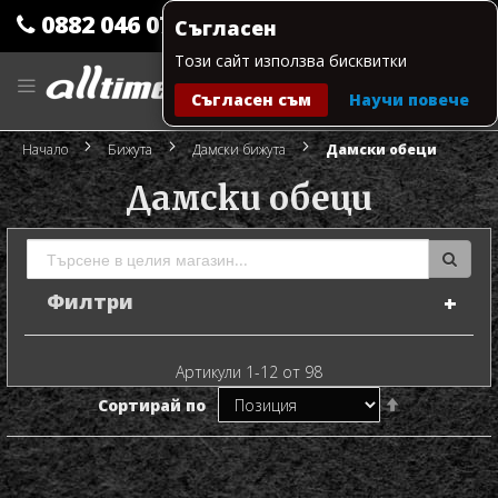
0882 046 079
Съгласен
Този сайт използва бисквитки
Прескачане
към
Съгласен съм
Научи повече
съдържанието
Моята количка
Начало
Бижута
Дамски бижута
Дамски обеци
Дамски обеци
Филтри
Артикули
1
-
12
от
98
Настрой
Сортирай по
низходяща
посока