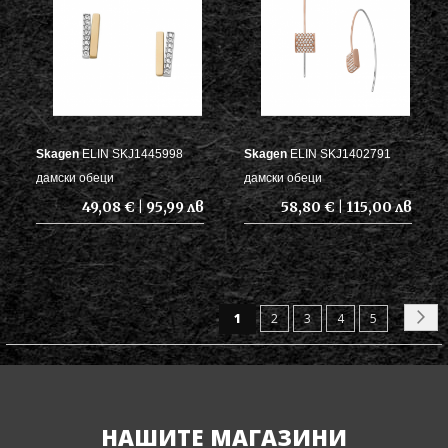
Skagen
ELIN SKJ1445998
Skagen
ELIN SKJ1402791
дамски обеци
дамски обеци
49,08 € | 95,99 лв
58,80 € | 115,00 лв
Страница
В
Ст
Страница
Страница
Страница
Страница
Сл
1
2
3
4
5
момента
четете
страница
НАШИТЕ МАГАЗИНИ