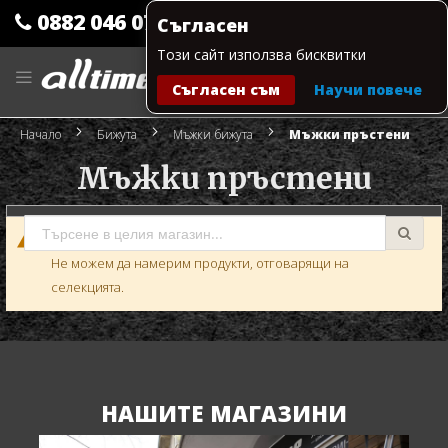
0882 046 079
Съгласен
Този сайт използва бисквитки
Прескачане
към
Съгласен съм
Научи повече
съдържанието
Моята количка
Начало
Бижута
Мъжки бижута
Мъжки пръстени
Мъжки пръстени
Не можем да намерим продукти, отговарящи на
селекцията.
НАШИТЕ МАГАЗИНИ