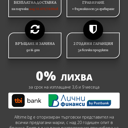
БЕЗПЛАТНА ДОСТАВКА
ГРАВИРАНЕ
на поръчки
над 30.67€/59.90лв
+ възможност за гравиране
ВРЪЩАНЕ И ЗАМЯНА
2 ГОДИНИ ГАРАНЦИЯ
до 14 дни
за всички продукти
0%
ЛИХВА
за срок на изплащане 3,6 и 9 месеца
Alltime.bg е оторизиран търговски представител на
всички предлагани марки, с над 20 годишен опит в
бранша. Екипът е на ваше разположение при избора на