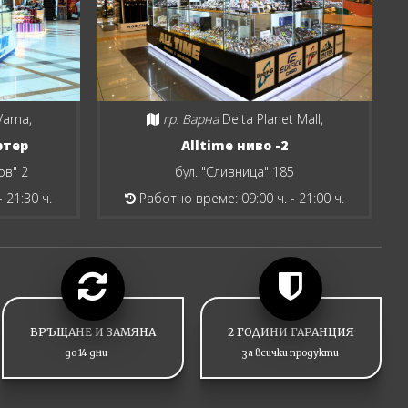
Varna,
гр. Варна
Delta Planet Mall,
ртер
Alltime ниво -2
ов" 2
бул. "Сливница" 185
 21:30 ч.
Работно време: 09:00 ч. - 21:00 ч.
ВРЪЩАНЕ И ЗАМЯНА
2 ГОДИНИ ГАРАНЦИЯ
до 14 дни
за всички продукти