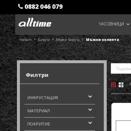
0882 046 079
Прескачане
ЧАСОВНИЦИ
към
съдържанието
Начало
Бижута
Мъжки бижута
Мъжки колиета
Филтри
Решетк
Спи
Виж
като
ИНКРУСТАЦИЯ
МАТЕРИАЛ
ПОКРИТИЕ