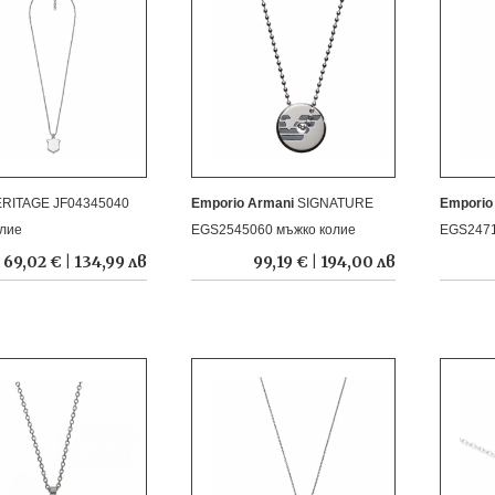
RITAGE JF04345040
Emporio Armani
SIGNATURE
Emporio
олие
EGS2545060 мъжко колие
EGS2471
69,02 € | 134,99 лв
99,19 € | 194,00 лв