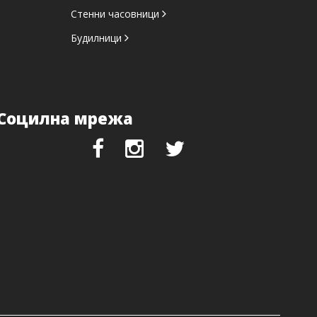
Стенни часовници
Будилници
Социлна мрежа