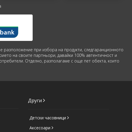
а
аше разположение при избора на продукти, следгаранционното
рието на своите партньори, давайки 100% автентичност и
потребители. Отделно, разполагаме с още пет обекта, които
Други
Детски часовници
Аксесоари