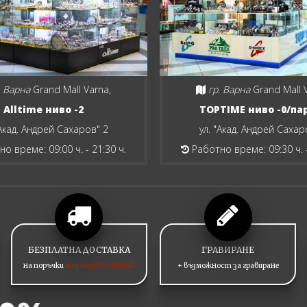
. Варна
Grand Mall Varna,
гр. Варна
Grand Mall 
Alltime ниво -2
TOPTIME ниво -0/па
"Акад. Андрей Сахаров" 2
ул. "Акад. Андрей Сахар
о време: 09:00 ч. - 21:30 ч.
Работно време: 09:30 ч. -
БЕЗПЛАТНА ДОСТАВКА
ГРАВИРАНЕ
на поръчки
над 30.67€/59.90лв
+ възможност за гравиране