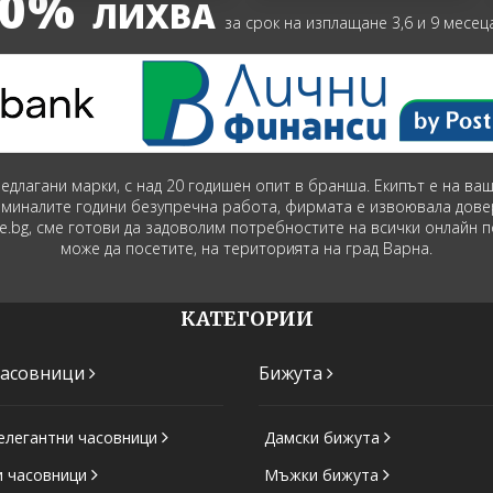
0%
ЛИХВА
за срок на изплащане 3,6 и 9 месец
предлагани марки, с над 20 годишен опит в бранша. Екипът е на в
зминалите години безупречна работа, фирмата е извоювала дове
ime.bg, сме готови да задоволим потребностите на всички онлайн 
може да посетите, на територията на град Варна.
КАТЕГОРИИ
часовници
Бижута
елегантни часовници
Дамски бижута
и часовници
Мъжки бижута