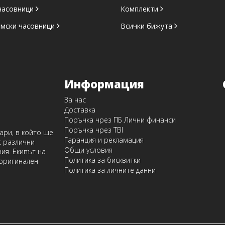
часовници
Комплекти
амски часовници
Всички бижута
Информация
За нас
Доставка
Поръчка чрез ПБ Лични финанси
Поръчка чрез TBI
оари, в който ще
Гаранция и рекламация
с различни
Общи условия
ия. Екипът на
Политика за бисквитки
 оригинален
Политика за личните данни