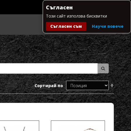
Съгласен
Този сайт използва бисквитки
Съгласен съм
Научи повече
Моята количка
Настрой
Сортирай по
низходя
посока