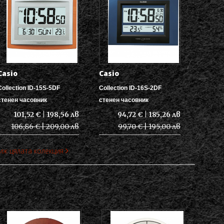
Casio
Casio
Collection ID-15S-5DF
Collection ID-16S-2DF
стенен часовник
стенен часовник
101,52 € | 198,56 лв
94,72 € | 185,26 лв
106,86 € | 209,00 лв
99,70 € | 195,00 лв
иж цялата колекция