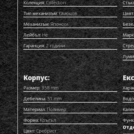
Колекция:
Collection
Стък
Тип механизъм:
Кварцов
Цвят
Механизъм:
Японски
Безе
Лейбъл:
Не
Марк
Гаранция:
2 години
Стре
Луми
Kорпус:
Екс
Размер:
358 mm
Хара
Дебелина:
51 mm
Водо
Материал:
Полимер
Кале
Форма:
Кръгъл
Функ
Отд
Цвят:
Сребрист