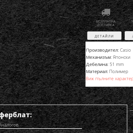
БЕЗПЛАТНА
1
ДОСТАВКА
ДЕТАЙЛИ
Производител:
Casio
Механизъм:
Японски
Дебелина:
51 mm
Материал:
Полимер
Виж пълните характе
ферблат:
Аналогов