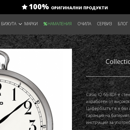
100%
ОРИГИНАЛНИ ПРОДУКТИ
БИЖУТА
МАРКИ
НАМАЛЕНИЯ
ОЧИЛА
СЕРВИЗ
БЛОГ
Collect
Casio IQ-66-8DF е стен
изработен от високок
Циферблатът е в бял ц
гаранция на батерията
инструкции за употреб