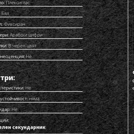
ло:
Плексиглас
:
Бял
л:
Фиксиран
ери:
Арабски цифри
лки:
В черен цвят
несценция:
Не
три:
ктеристики:
Не
устойчивост:
няма
ндар:
Не
ции:
елен секундарник