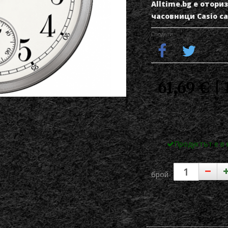
Alltime.bg е отор
часовници Casio с
Сподели
61,69 € |
Продуктът е в
брой