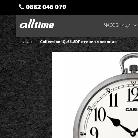
0882 046 079
Прескачане
ЧАСОВНИЦИ
към
съдържанието
Начало
Collection IQ-66-8DF стенен часовник