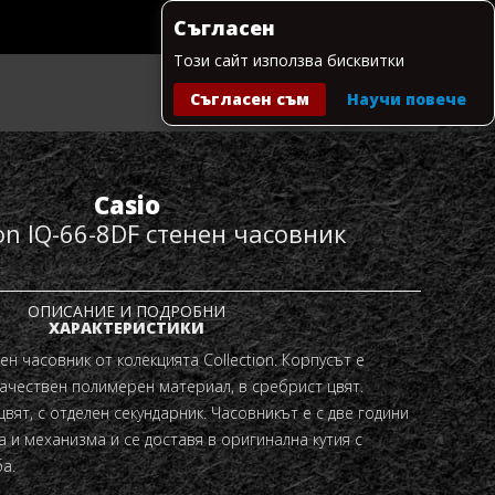
Съгласен
Този сайт използва бисквитки
Съгласен съм
Научи повече
Моята количка
Casio
ion IQ-66-8DF стенен часовник
ОПИСАНИЕ И ПОДРОБНИ
ХАРАКТЕРИСТИКИ
ен часовник от колекцията Collection. Корпусът е
ачествен полимерен материал, в сребрист цвят.
вят, с отделен секундарник. Часовникът е с две години
 и механизма и се доставя в оригинална кутия с
а.