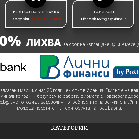
БЕЗПЛАТНА ДОСТАВКА
ГРАВИРАНЕ
на поръчки
над 30.67€/59.90лв
+ възможност за гравиране
0%
ЛИХВА
за срок на изплащане 3,6 и 9 месец
предлагани марки, с над 20 годишен опит в бранша. Екипът е на в
зминалите години безупречна работа, фирмата е извоювала дове
ime.bg, сме готови да задоволим потребностите на всички онлайн 
може да посетите, на територията на град Варна.
КАТЕГОРИИ