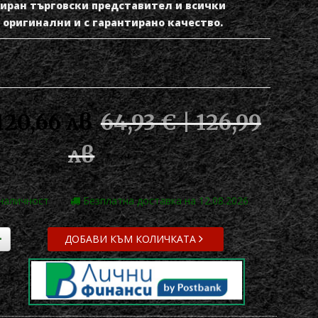
изиран търговски представител и всички
а оригинални и с гарантирано качество.
 120,66 лв
64,93 € | 126,99
лв
 наличност
Безплатна доставка на 12.08.2026
ДОБАВИ КЪМ КОЛИЧКАТА