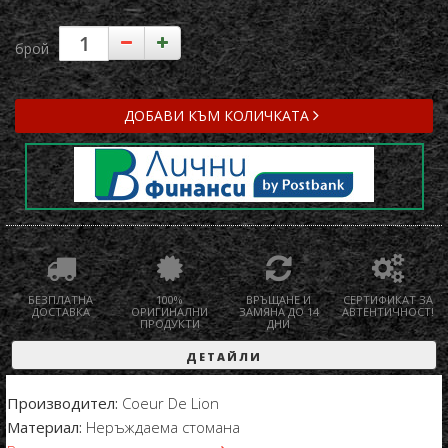
брой
ДОБАВИ КЪМ КОЛИЧКАТА
БЕЗПЛАТНА
100%
ВРЪЩАНЕ И
СЕРТИФИКАТ ЗА
ДОСТАВКА
ОРИГИНАЛНИ
ЗАМЯНА ДО 14
АВТЕНТИЧНОСТ!
ПРОДУКТИ
ДНИ
ДЕТАЙЛИ
Производител:
Coeur De Lion
Материал:
Неръждаема стомана