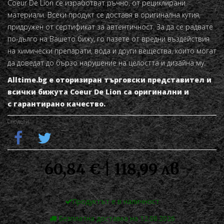
Coeur De Lion се изработват ръчно, от рециклирани
материали. Всеки продукт се доставя в оригинална кутия,
придружен от сертификат за автентичност. За да се радвате
по-дълго на Вашето бижу, го пазете от вредни въздействия
на химически препарати, вода и други вещества, които могат
да доведат до бързо нарушение на целостта и дизайна му.
Alltime.bg е оторизиран търговски представител и
всички бижута Coeur De Lion са оригинални и
с гарантирано качество.
Сподели
60,84 € | 118,99 лв
Продуктът е в наличност
Безплатна доставка на 12.08.2026