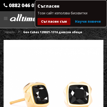
0882 046 079
Съгласен
Този сайт използва бисквитки
Прескачане
към
Съгласен съм
Научи повече
съдържанието
Моята количка
Начало
Geo Cubes 120021-1316 дамски обеци