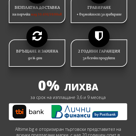
БЕЗПЛАТНА ДОСТАВКА
ГРАВИРАНЕ
на поръчки
над 30.67€/59.90лв
+ възможност за гравиране
ВРЪЩАНЕ И ЗАМЯНА
2 ГОДИНИ ГАРАНЦИЯ
до 14 дни
за всички продукти
0%
ЛИХВА
за срок на изплащане 3,6 и 9 месеца
Alltime.bg е оторизиран търговски представител на
всички предлагани марки, с над 20 годишен опит в