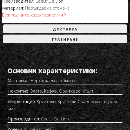
Производител:
Coeur De Lion
Материал:
Неръждаема стомана
Виж пълните характеристики
ДОСТАВКА
ГРАВИРАНЕ
Основни характеристики:
Материал:
Неръждаема стомана
Покритие:
Злато, Кафяв, Оранжево, Жълт
Инкрустация:
Крситали, Кристали Сваровски, Тигрово
око
Производител:
Coeur De Lion
Колекция:
Geo Cubes