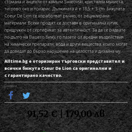
стомана и акценти от камъни Swarovski, кристални мъниста,
тигрово око и поларис. Дължината й е 18,5 + 3 cm. Бижутата
Coeur De Lion се изработват ръчно, от рециклирани
материали. Всеки продукт се доставя в оригинална кутия,
придружен от сертификат за автентичност. За да се радвате
по-дълго на Вашето бижу, го пазете от вредни въздействия
на химически препарати, вода и други вещества, които могат
да доведат до бързо нарушение на целостта и дизайна му.
Alltime.bg е оторизиран търговски представител и
всички бижута Coeur De Lion са оригинални и
с гарантирано качество.
Сподели
91,52 € | 179,00 лв