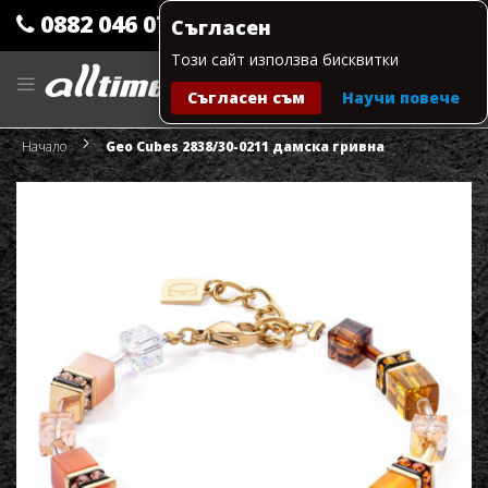
0882 046 079
Съгласен
Този сайт използва бисквитки
Прескачане
към
Съгласен съм
Научи повече
съдържанието
Моята количка
Начало
Geo Cubes 2838/30-0211 дамска гривна