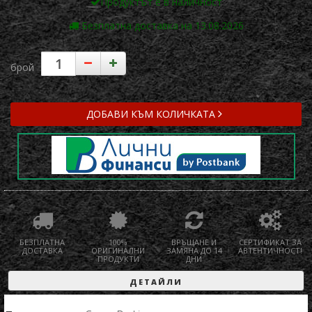
Продуктът е в наличност
Безплатна доставка на 13.08.2026
брой
ДОБАВИ КЪМ КОЛИЧКАТА
БЕЗПЛАТНА
100%
ВРЪЩАНЕ И
СЕРТИФИКАТ ЗА
ДОСТАВКА
ОРИГИНАЛНИ
ЗАМЯНА ДО 14
АВТЕНТИЧНОСТ!
ПРОДУКТИ
ДНИ
ДЕТАЙЛИ