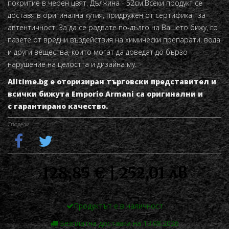
покритие в черен цвят.
Дължина - 52см.
Всеки продукт се
доставя в оригинална кутия, придружен от сертификат за
автентичност. За да се радвате по-дълго на Вашето бижу, го
пазете от вредни въздействия на химически препарати, вода
и други вещества, които могат да доведат до бързо
нарушение на целостта и дизайна му.
Alltime.bg е оторизиран търговски представител и
всички бижута
Emporio Armani
са оригинални и
с гарантирано качество.
Сподели
128,85 € | 252,01 лв
Продуктът е в наличност
Безплатна доставка на 13.08.2026