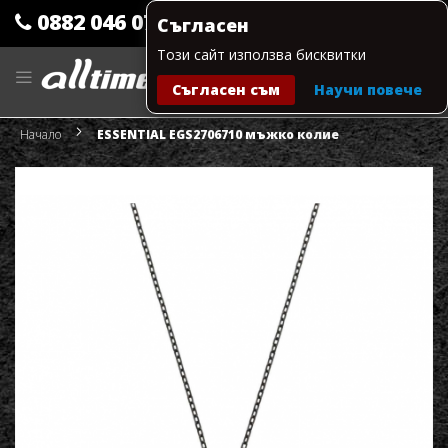
0882 046 079
Съгласен
Този сайт използва бисквитки
Прескачане
към
Съгласен съм
Научи повече
съдържанието
Моята количка
Начало
ESSENTIAL EGS2706710 мъжко колие