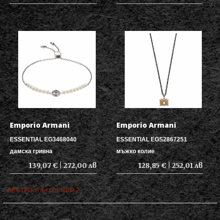
Emporio Armani
Emporio Armani
ESSENTIAL EG3468040
ESSENTIAL EGS2867251
дамска гривна
мъжко колие
139,07 € | 272,00 лв
128,85 € | 252,01 лв
виж цялата колекция