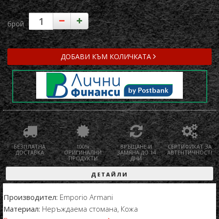
брой
ДОБАВИ КЪМ КОЛИЧКАТА
БЕЗПЛАТНА
100%
ВРЪЩАНЕ И
СЕРТИФИКАТ ЗА
ДОСТАВКА
ОРИГИНАЛНИ
ЗАМЯНА ДО 14
АВТЕНТИЧНОСТ!
ПРОДУКТИ
ДНИ
ДЕТАЙЛИ
Производител:
Emporio Armani
Материал:
Неръждаема стомана, Кожа