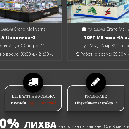
. Варна
Grand Mall Varna,
гр. Варна
Grand Mall 
Alltime ниво -2
TOPTIME ниво -0/па
"Акад. Андрей Сахаров" 2
ул. "Акад. Андрей Сахар
о време: 09:00 ч. - 21:30 ч.
Работно време: 09:30 ч. -
БЕЗПЛАТНА ДОСТАВКА
ГРАВИРАНЕ
на поръчки
над 30.67€/59.90лв
+ възможност за гравиране
0%
ЛИХВА
за срок на изплащане 3,6 и 9 месец