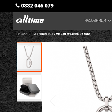
0882 046 079
Прескачане
ЧАСОВНИЦИ
към
съдържанието
Начало
FASHION EGS2795040 мъжко колие