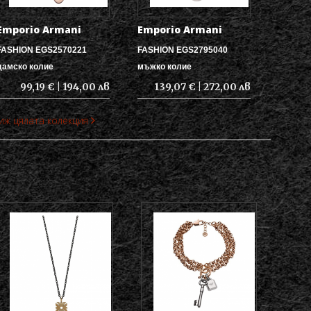
Emporio Armani
Emporio Armani
FASHION EGS2570221
FASHION EGS2795040
дамско колие
мъжко колие
99,19 € | 194,00 лв
139,07 € | 272,00 лв
иж цялата колекция