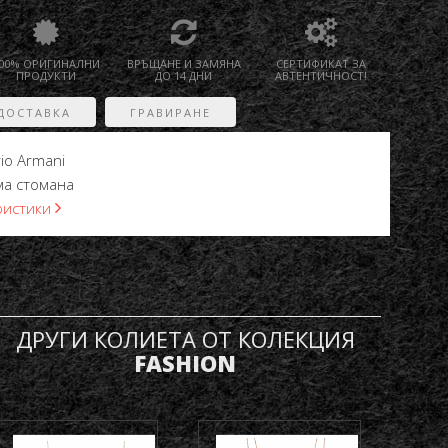
00% ОРИГИНАЛНИ
ВРЪЩАНЕ И ЗАМЯНА
СЕРТИФИКАТ ЗА
ПРОДУКТИ
ДО 14 ДНИ
АВТЕНТИЧНОСТ!
ДОСТАВКА
ГРАВИРАНЕ
io Armani
а стомана
ристики
ДРУГИ КОЛИЕТА ОТ КОЛЕКЦИЯ
FASHION