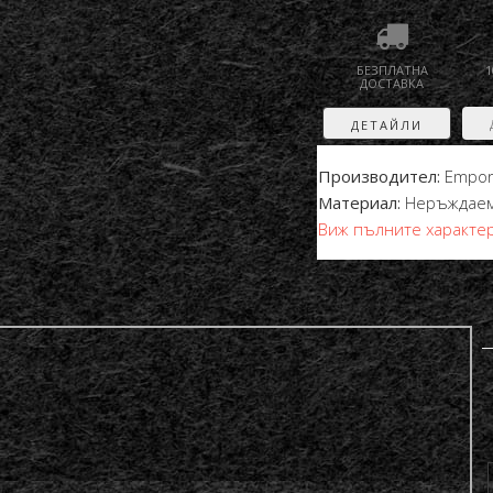
БЕЗПЛАТНА
1
ДОСТАВКА
ДЕТАЙЛИ
Производител:
Empor
Материал:
Неръждаем
Виж пълните характе