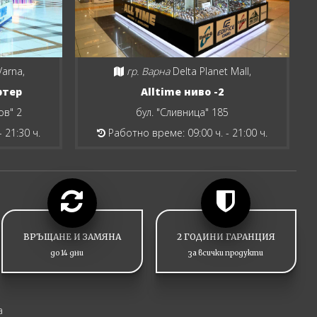
Varna,
гр. Варна
Delta Planet Mall,
ртер
Alltime ниво -2
ов" 2
бул. "Сливница" 185
 21:30 ч.
Работно време: 09:00 ч. - 21:00 ч.
ВРЪЩАНЕ И ЗАМЯНА
2 ГОДИНИ ГАРАНЦИЯ
до 14 дни
за всички продукти
а