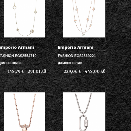
Emporio Armani
Emporio Armani
FASHION EGS2554710
FASHION EGS2569221
дамско колие
дамско колие
148,79 € | 291,01 лв
229,06 € | 448,00 лв