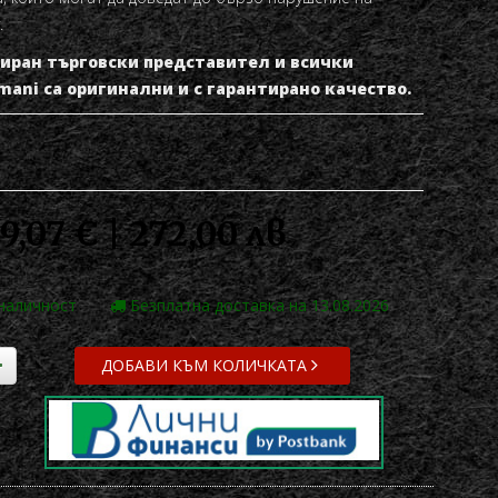
.
изиран търговски представител и всички
mani
са оригинални и с гарантирано качество.
9,07 € | 272,00 лв
 наличност
Безплатна доставка на 13.08.2026
ДОБАВИ КЪМ КОЛИЧКАТА