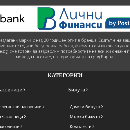
предлагани марки, с над 20 годишен опит в бранша. Екипът е на в
зминалите години безупречна работа, фирмата е извоювала дове
ime.bg, сме готови да задоволим потребностите на всички онлайн 
може да посетите, на територията на град Варна.
КАТЕГОРИИ
часовници
Бижута
елегантни часовници
Дамски бижута
и часовници
Мъжки бижута
часовници
Комплекти