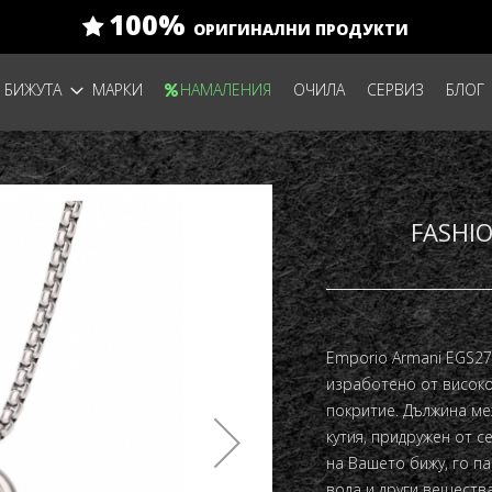
100%
ОРИГИНАЛНИ ПРОДУКТИ
БИЖУТА
МАРКИ
НАМАЛЕНИЯ
ОЧИЛА
СЕРВИЗ
БЛОГ
FASHI
Emporio Armani EGS2
изработено от високо
покритие.
Дължина меж
кутия, придружен от с
на Вашето бижу, го п
вода и други веществ