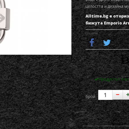
целостта и дизайна му
Alltime.bg е отор
бижута
Emporio Ar
Сподели
13
Продуктът е в
брой