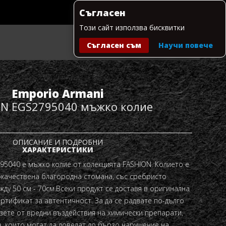
Съгласен
Този сайт използва бисквитки
Съгласен съм
Научи повече
Моята количка
Emporio Armani
ON EGS2795040 мъжко колие
ОПИСАНИЕ И ПОДРОБНИ
ХАРАКТЕРИСТИКИ
795040
е мъжко колие от колекцията FASHION. Колието е
качествена благородна стомана, със сребристо
ду 50 см - 70см.
Всеки продукт се доставя в оригинална
ертификат за автентичност. За да се радвате по-дълго
азете от вредни въздействия на химически препарати,
а, които могат да доведат до бързо нарушение на