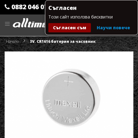
0882 046 079
Съгласен
Този сайт използва бисквитки
Прескачане
към
Съгласен съм
Научи повече
съдържанието
Моята количка
Начало
3V. CR1616 батерия за часовник