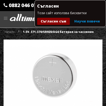
0882 046 079
Съгласен
Този сайт използва бисквитки
Прескачане
към
Съгласен съм
Научи повече
съдържанието
Моята количка
Начало
1.5V. 371-370/SR920/AG6 батерия за часовник