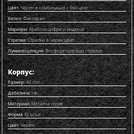
Цвят:
Черен в комбинация с бял цвят
Безел:
Фиксиран
Маркери:
Арабски цифри и индекси
Стрелки:
Стрелки в черен цвят
Луминесценция:
Фосфоресциращи стрелки
Kорпус:
Размер:
43 mm
Дебелина:
Не
Материал:
Метална сплав
Форма:
Кръгъл
Цвят:
Черен