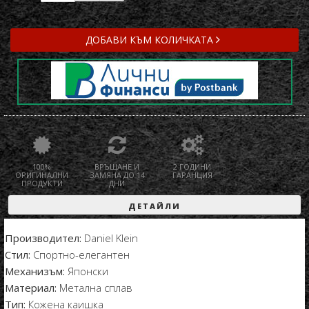
ДОБАВИ КЪМ КОЛИЧКАТА
100%
ВРЪЩАНЕ И
2 ГОДИНИ
ОРИГИНАЛНИ
ЗАМЯНА ДО 14
ГАРАНЦИЯ
ПРОДУКТИ
ДНИ
ДЕТАЙЛИ
Производител:
Daniel Klein
Стил:
Спортно-елегантен
Механизъм:
Японски
Материал:
Метална сплав
Тип:
Кожена каишка