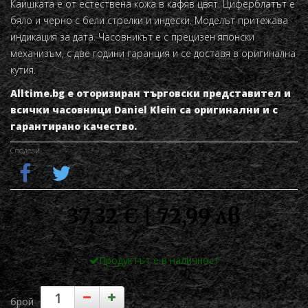
Каишката е от естествена кожа в кафяв цвят. Циферблатът е
бяло и черно с бели стрелки и индески. Моделът притежава
индикация за дата. Часовникът е с прецизен японски
механизъм, с две години гаранция и се доставя в оригинална
кутия.
Alltime.bg е оторизиран търговски представител и
всички часовници Daniel Klein са оригинални и с
гарантирано качество.
Сподели
37,32 € | 72,99 лв
Продуктът е в наличност
брой