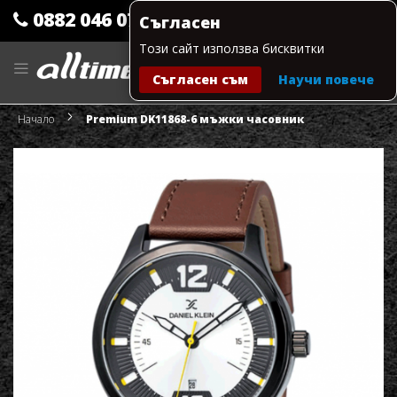
0882 046 079
Съгласен
Този сайт използва бисквитки
Прескачане
към
Съгласен съм
Научи повече
съдържанието
Моята количка
Начало
Premium DK11868-6 мъжки часовник