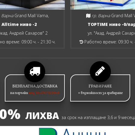
. Варна
Grand Mall Varna,
гр. Варна
Grand Mall 
Alltime ниво -2
TOPTIME ниво -0/па
"Акад. Андрей Сахаров" 2
ул. "Акад. Андрей Сахар
о време: 09:00 ч. - 21:30 ч.
Работно време: 09:30 ч. -
БЕЗПЛАТНА ДОСТАВКА
ГРАВИРАНЕ
на поръчки
над 30.67€/59.90лв
+ възможност за гравиране
0%
ЛИХВА
за срок на изплащане 3,6 и 9 месец