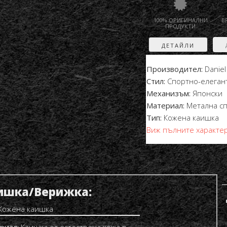
100% ОРИГИНАЛНИ
В
ПРОДУКТИ
ДЕТАЙЛИ
Производител:
Daniel
Стил:
Спортно-елеган
Механизъм:
Японски
Материал:
Метална с
Тип:
Кожена каишка
Виж пълните характе
ишка/Верижка:
Кожена каишка
риал:
Каишка от естествена кожа в