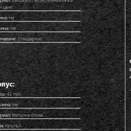
н цвят
ина:
Не
ина:
Не
пчаване:
Стандартно
пус:
ер:
42 mm
лина:
Не
риал:
Метална сплав
а:
Кръгъл