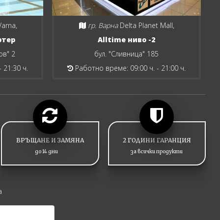
Varna,
гр. Варна
Delta Planet Mall,
ртер
Alltime ниво -2
ов" 2
бул. "Сливница" 185
 21:30 ч.
Работно време: 09:00 ч. - 21:00 ч.
ВРЪЩАНЕ И ЗАМЯНА
2 ГОДИНИ ГАРАНЦИЯ
до 14 дни
за всички продукти
а