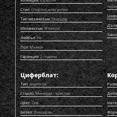
чере
Стил:
Спортно-елегантен
Шир
Тип механизъм:
Кварцов
Дълж
Механизъм:
Японски
Зако
Лейбъл:
Не
Пол:
Мъжки
Гаранция:
2 години
Циферблат:
Kор
Тип:
Аналогов
Разм
Стъкло:
Минерал - кристал
Дебе
Цвят:
Сив
Мате
Безел:
Фиксиран
Форм