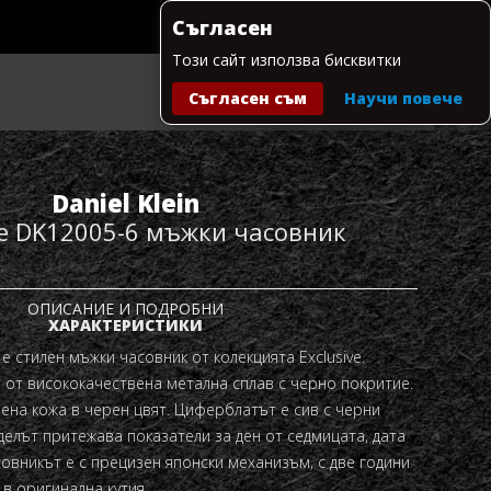
Съгласен
Този сайт използва бисквитки
Съгласен съм
Научи повече
Моята количка
Daniel Klein
ve DK12005-6 мъжки часовник
ОПИСАНИЕ И ПОДРОБНИ
ХАРАКТЕРИСТИКИ
 e стилен мъжки часовник от колекцията Exclusive.
 от висококачествена метална сплав с черно покритие.
вена кожа в черен цвят. Циферблатът е сив с черни
делът притежава показатели за ден от седмицата, дата
овникът е с прецизен японски механизъм, с две години
 в оригинална кутия.