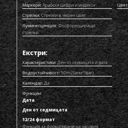
Маркери:
Арабски цифри и индекси
Цвят
Стрелки:
Стрелки в черен цвят
Луминесценция:
Фосфоресциращи
стрелки
Екстри:
Характеристики:
Ден от седмицата и дата
Водоустойчивост:
50m (5атм/5bar)
Календар:
Да
Функции:
Дата
Ден от седмицата
12/24 формат
Функция за форматиране на часовия