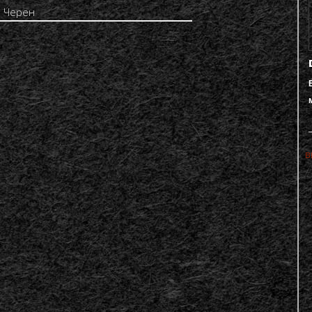
:
Черен
в