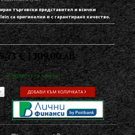
изиран търговски представител и всички
lein са оригинални и с гарантирано качество.
5,73 € | 109,00 лв
Продуктът е в наличност
ДОБАВИ КЪМ КОЛИЧКАТА