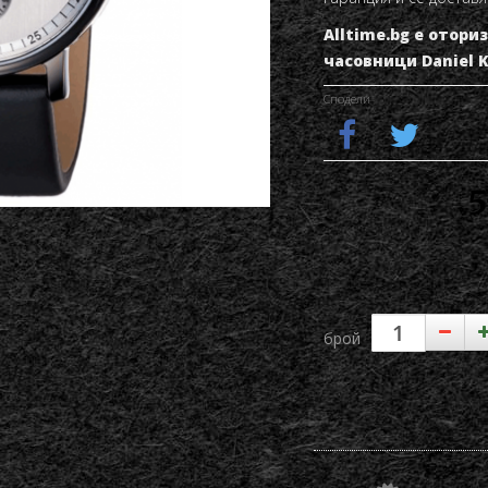
Alltime.bg е отор
часовници Daniel K
Сподели
5
брой