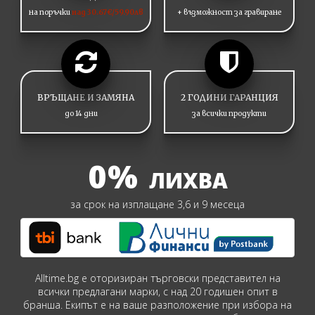
на поръчки
над 30.67€/59.90лв
+ възможност за гравиране
ВРЪЩАНЕ И ЗАМЯНА
2 ГОДИНИ ГАРАНЦИЯ
до 14 дни
за всички продукти
0%
ЛИХВА
за срок на изплащане 3,6 и 9 месеца
Alltime.bg е оторизиран търговски представител на
всички предлагани марки, с над 20 годишен опит в
бранша. Екипът е на ваше разположение при избора на