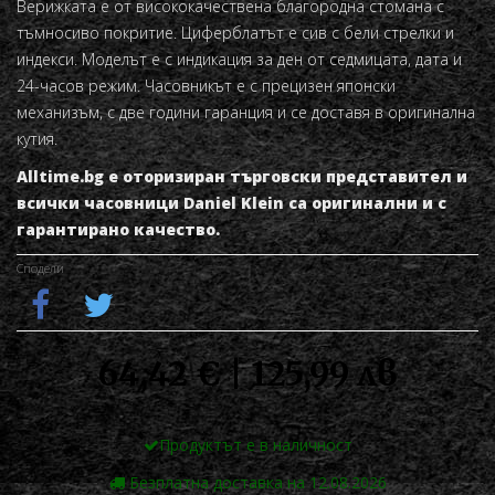
Верижката е от висококачествена благородна стомана с
тъмносиво покритие. Циферблатът е сив с бели стрелки и
индекси. Моделът е с индикация за ден от седмицата, дата и
24-часов режим. Часовникът е с прецизен японски
механизъм, с две години гаранция и се доставя в оригинална
кутия.
Alltime.bg е оторизиран търговски представител и
всички часовници Daniel Klein са оригинални и с
гарантирано качество.
Сподели
64,42 € | 125,99 лв
Продуктът е в наличност
Безплатна доставка на 12.08.2026