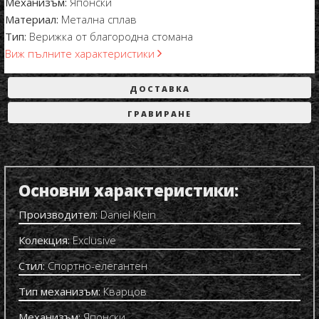
Механизъм:
Японски
Материал:
Метална сплав
Тип:
Верижка от благородна стомана
Виж пълните характеристики
ДОСТАВКА
ГРАВИРАНЕ
Основни характеристики:
Производител:
Daniel Klein
Колекция:
Exclusive
Стил:
Спортно-елегантен
Тип механизъм:
Кварцов
Механизъм:
Японски