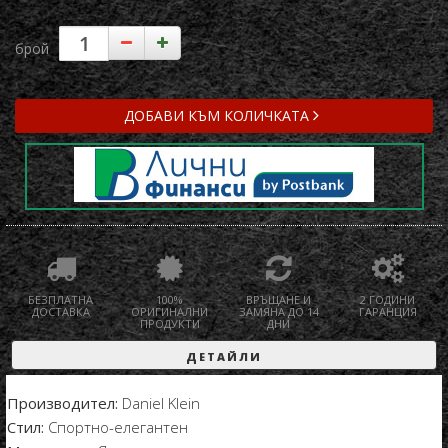
брой
ДОБАВИ КЪМ КОЛИЧКАТА
БЕЗПЛАТНА
100%
ВРЪЩАНЕ И
2 ГОДИНИ
ДОСТАВКА
ОРИГИНАЛНИ
ЗАМЯНА ДО 14
ГАРАНЦИЯ
ПРОДУКТИ
ДНИ
ДЕТАЙЛИ
Производител:
Daniel Klein
Стил:
Спортно-елегантен