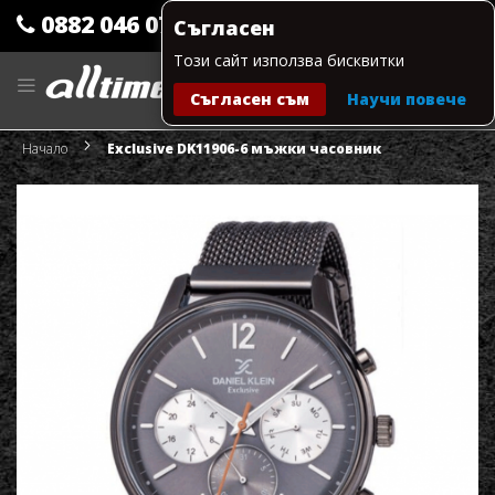
0882 046 079
Съгласен
Този сайт използва бисквитки
Прескачане
към
Съгласен съм
Научи повече
съдържанието
Моята количка
Начало
Exclusive DK11906-6 мъжки часовник