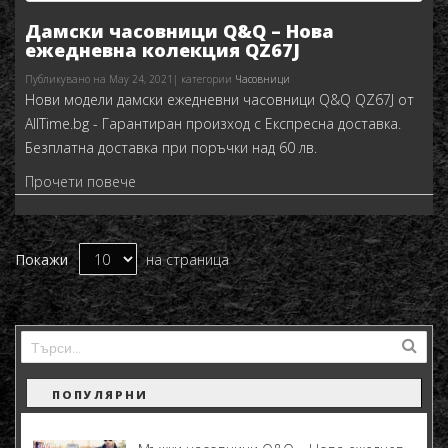
Дамски часовници Q&Q – Нова
ежедневна колекция QZ67J
Публикувано на May 24, 2021| категории
Часовници
Нови модели дамски ежедневни часовници Q&Q QZ67J от
AllTime.bg - Гарантиран произход с Експресна доставка.
Безплатна доставка при поръчки над 60 лв.
Прочети повече
Покажи
на страница
ПОПУЛЯРНИ