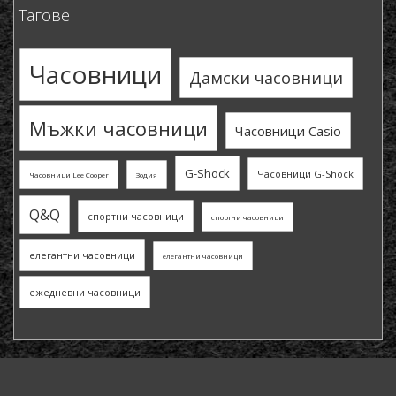
Тагове
Часовници
Дамски часовници
Мъжки часовници
Часовници Casio
G-Shock
Часовници G-Shock
Часовници Lee Cooper
Зодия
Q&Q
спортни часовници
спортни часовници
елегантни часовници
елегантни часовници
ежедневни часовници