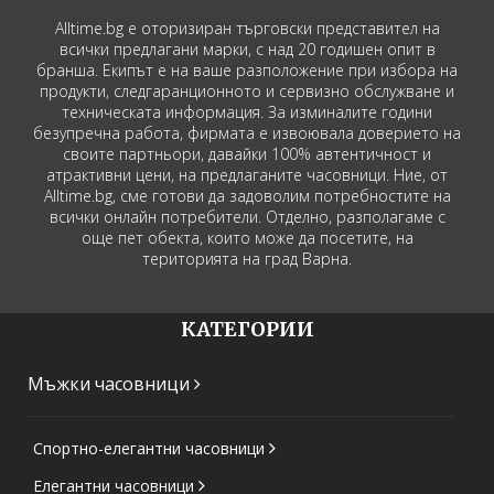
Alltime.bg е оторизиран търговски представител на
всички предлагани марки, с над 20 годишен опит в
бранша. Екипът е на ваше разположение при избора на
продукти, следгаранционното и сервизно обслужване и
техническата информация. За изминалите години
безупречна работа, фирмата е извоювала доверието на
своите партньори, давайки 100% автентичност и
атрактивни цени, на предлаганите часовници. Ние, от
Alltime.bg, сме готови да задоволим потребностите на
всички онлайн потребители. Отделно, разполагаме с
още пет обекта, които може да посетите, на
територията на град Варна.
КАТЕГОРИИ
Мъжки часовници
Спортно-елегантни часовници
Елегантни часовници