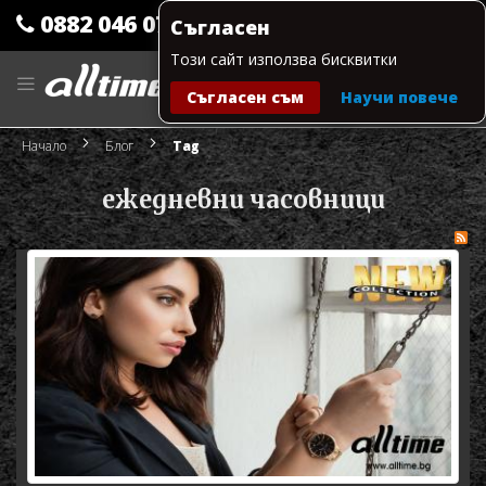
0882 046 079
Съгласен
Този сайт използва бисквитки
Прескачане
към
Съгласен съм
Научи повече
съдържанието
Моята количка
Начало
Блог
Tag
ежедневни часовници