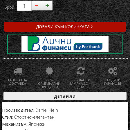
брой
ДОБАВИ КЪМ КОЛИЧКАТА
БЕЗПЛАТНА
100%
ВРЪЩАНЕ И
2 ГОДИНИ
ДОСТАВКА
ОРИГИНАЛНИ
ЗАМЯНА ДО 14
ГАРАНЦИЯ
ПРОДУКТИ
ДНИ
ДЕТАЙЛИ
Производител:
Daniel Klein
Стил:
Спортно-елегантен
Механизъм:
Японски