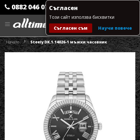
0882 046 079
Съгласен
Този сайт използва бисквитки
Прескачане
към
Съгласен съм
Научи повече
съдържанието
Моята количка
Начало
Steely DK.1.14026-1 мъжки часовник