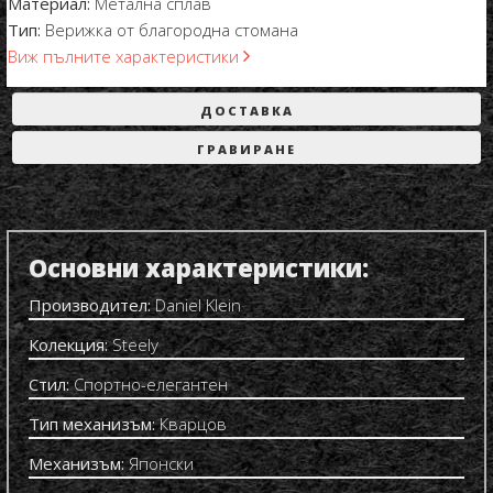
Материал:
Метална сплав
Тип:
Верижка от благородна стомана
Виж пълните характеристики
ДОСТАВКА
ГРАВИРАНЕ
Основни характеристики:
Производител:
Daniel Klein
Колекция:
Steely
Стил:
Спортно-елегантен
Тип механизъм:
Кварцов
Механизъм:
Японски