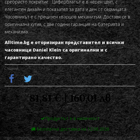
сребристо покритие. Циферблатът е в черен цвят, с
елегантен дизайн и показател за дата и ден от седмицата.
Часовникът е с прецизен кварцов механизъм. Доставя се в
оригинална кутия, с две години гаранция на батерията и
механизма.
Alltime.bg е оторизиран представител и всички
часовници Daniel Klein са оригинални и с
гарантирано качество.
Сподели
81,81 € | 160,01 лв
Продуктът е в наличност
Безплатна доставка на 12.08.2026